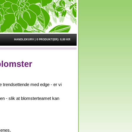
HANDLEKURV |
0 PRODUKT(ER):
0,00 KR
blomster
oe trendsettende med edge - er vi
ten - slik at blomsterteamet kan
kenes.