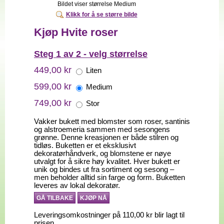
Bildet viser størrelse Medium
Klikk for å se større bilde
Kjøp Hvite roser
Steg 1 av 2 - velg størrelse
449,00 kr
Liten
599,00 kr
Medium
749,00 kr
Stor
Vakker bukett med blomster som roser, santinis
og alstroemeria sammen med sesongens
grønne. Denne kreasjonen er både stilren og
tidløs. Buketten er et eksklusivt
dekoratørhåndverk, og blomstene er nøye
utvalgt for å sikre høy kvalitet. Hver bukett er
unik og bindes ut fra sortiment og sesong –
men beholder alltid sin farge og form. Buketten
leveres av lokal dekoratør.
GÅ TILBAKE
KJØP NÅ
Leveringsomkostninger på 110,00 kr blir lagt til
prisen