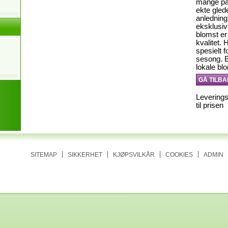
mange pas
ekte gled
anledning
eksklusiv
blomst er
kvalitet. 
spesielt f
sesong. B
lokale bl
GÅ TILBA
Leverings
til prisen
SITEMAP
SIKKERHET
KJØPSVILKÅR
COOKIES
ADMIN