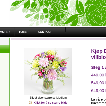
OMSTER
HJELP
KONTAKT
Kjøp 
villbl
Steg 1 
449,00 
549,00 
649,00 
Bildet viser størrelse Medium
La våre p
Klikk for å se større bilde
bukett m