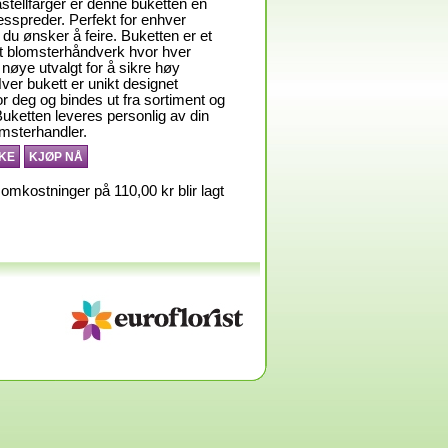
tellfarger er denne buketten en
esspreder. Perfekt for enhver
 du ønsker å feire. Buketten er et
t blomsterhåndverk hvor hver
 nøye utvalgt for å sikre høy
Hver bukett er unikt designet
or deg og bindes ut fra sortiment og
uketten leveres personlig av din
omsterhandler.
KE
KJØP NÅ
omkostninger på 110,00 kr blir lagt