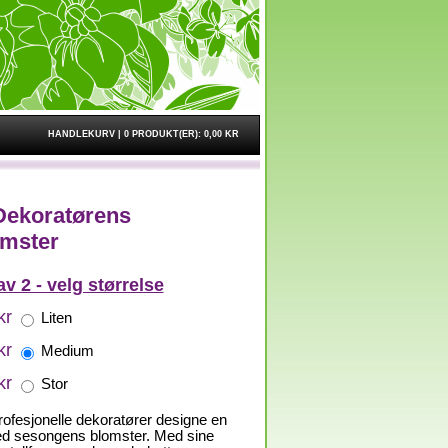
HANDLEKURV |
0 PRODUKT(ER):
0,00 KR
Dekoratørens
omster
av 2 - velg størrelse
kr
Liten
kr
Medium
kr
Stor
rofesjonelle dekoratører designe en
ed sesongens blomster. Med sine