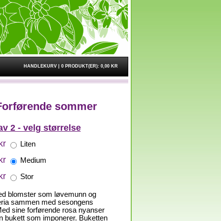
HANDLEKURV |
0 PRODUKT(ER):
0,00 KR
Forførende sommer
av 2 - velg størrelse
kr
Liten
kr
Medium
kr
Stor
ed blomster som løvemunn og
eria sammen med sesongens
ed sine forførende rosa nyanser
en bukett som imponerer. Buketten