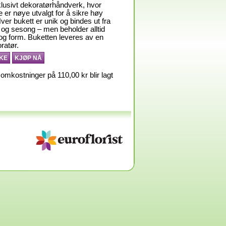
klusivt dekoratørhåndverk, hvor
 er nøye utvalgt for å sikre høy
Hver bukett er unik og bindes ut fra
 og sesong – men beholder alltid
 og form. Buketten leveres av en
ratør.
KE
KJØP NÅ
omkostninger på 110,00 kr blir lagt