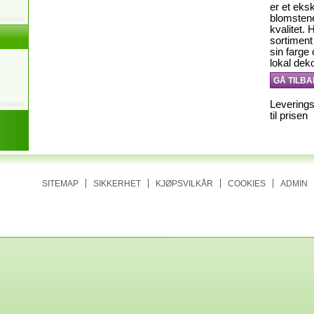
er et eks
blomstene
kvalitet. 
sortiment
sin farge
lokal deko
GÅ TILBA
Leverings
til prisen
SITEMAP
SIKKERHET
KJØPSVILKÅR
COOKIES
ADMIN