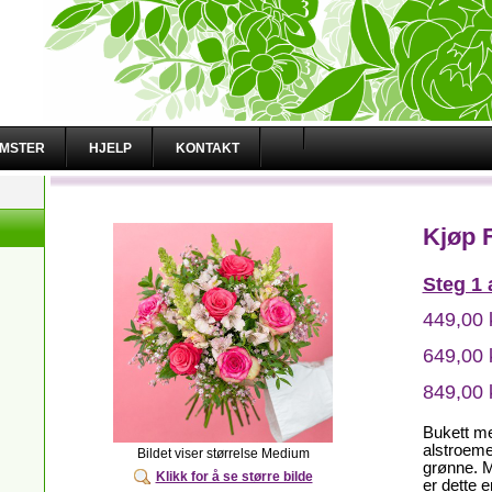
OMSTER
HJELP
KONTAKT
Kjøp 
Steg 1 
449,00 
649,00 
849,00 
Bukett m
alstroem
Bildet viser størrelse Medium
grønne. M
Klikk for å se større bilde
er dette 