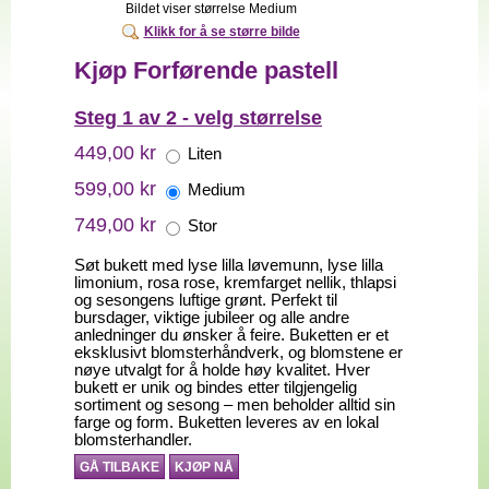
Bildet viser størrelse Medium
Klikk for å se større bilde
Kjøp Forførende pastell
Steg 1 av 2 - velg størrelse
449,00 kr
Liten
599,00 kr
Medium
749,00 kr
Stor
Søt bukett med lyse lilla løvemunn, lyse lilla
limonium, rosa rose, kremfarget nellik, thlapsi
og sesongens luftige grønt. Perfekt til
bursdager, viktige jubileer og alle andre
anledninger du ønsker å feire. Buketten er et
eksklusivt blomsterhåndverk, og blomstene er
nøye utvalgt for å holde høy kvalitet. Hver
bukett er unik og bindes etter tilgjengelig
sortiment og sesong – men beholder alltid sin
farge og form. Buketten leveres av en lokal
blomsterhandler.
GÅ TILBAKE
KJØP NÅ